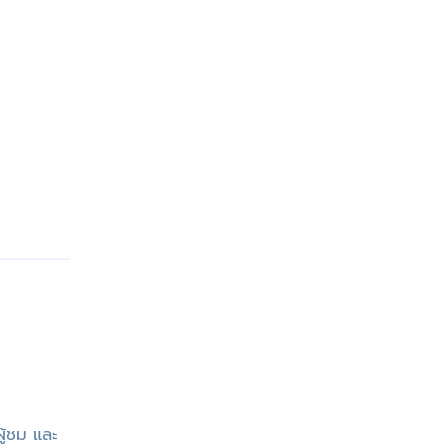
ู้ชม และ