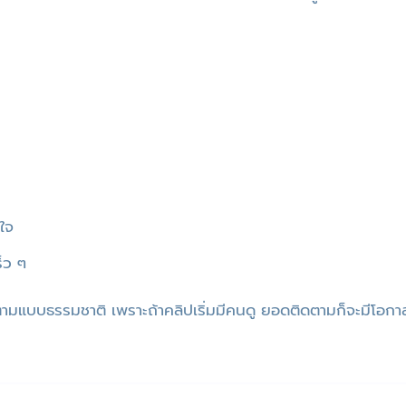
ใจ
็ว ๆ
้ติดตามแบบธรรมชาติ เพราะถ้าคลิปเริ่มมีคนดู ยอดติดตามก็จะมีโอกา