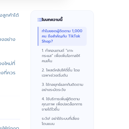
งลูกค้าได้
ในบทความนี้
ทำไมยอดผู้ติดตาม 1,000
คน ถึงสำคัญกับ TikTok
บางอย่าง
Shop?
1. ทำคอนเทนต์ “เกาะ
กระแส” เพื่อเพิ่มโอกาสให้
คนเห็น
ใหม่ที่
2. โพสต์คลิปให้ถี่ขึ้น โดย
างที่ควร
เฉพาะช่วงเริ่มต้น
3. ใช้กลยุทธ์แลกกันติดตาม
อย่างระมัดระวัง
4. ใช้บริการเพิ่มผู้ติดตาม
คุณภาพ เพื่อปลดล็อกการ
ขายได้ไวขึ้น
ระวัง! อย่าใช้ระบบที่เสี่ยง
โดนแบน
ให้ช่องดู