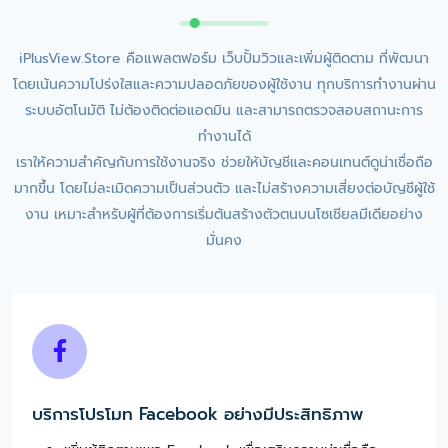
iPlusView.Store คือแพลตฟอร์ม เว็บปั้มวิวและเพิ่มผู้ติดตาม ที่พัฒนา
โดยเน้นความโปร่งใสและความปลอดภัยของผู้ใช้งาน ทุกบริการทำงานผ่าน
ระบบอัตโนมัติ ไม่ต้องติดต่อแอดมิน และสามารถตรวจสอบสถานะการ
ทำงานได้
เราให้ความสำคัญกับการใช้งานจริง ช่วยให้บัญชีและคอนเทนต์ดูน่าเชื่อถือ
มากขึ้น โดยไม่ละเมิดความเป็นส่วนตัว และไม่สร้างความเสี่ยงต่อบัญชีผู้ใช้
งาน เหมาะสำหรับผู้ที่ต้องการเริ่มต้นสร้างตัวตนบนโซเชียลมีเดียอย่าง
มั่นคง
บริการโปรโมท Facebook อย่างมีประสิทธิภาพ