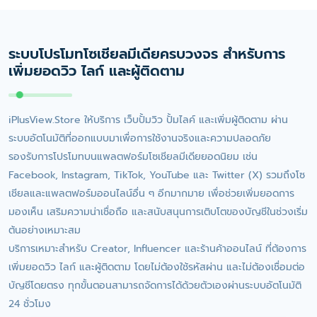
ระบบโปรโมทโซเชียลมีเดียครบวงจร สำหรับการ
เพิ่มยอดวิว ไลก์ และผู้ติดตาม
iPlusView.Store ให้บริการ เว็บปั้มวิว ปั้มไลค์ และเพิ่มผู้ติดตาม ผ่าน
ระบบอัตโนมัติที่ออกแบบมาเพื่อการใช้งานจริงและความปลอดภัย
รองรับการโปรโมทบนแพลตฟอร์มโซเชียลมีเดียยอดนิยม เช่น
Facebook, Instagram, TikTok, YouTube และ Twitter (X) รวมถึงโซ
เชียลและแพลตฟอร์มออนไลน์อื่น ๆ อีกมากมาย เพื่อช่วยเพิ่มยอดการ
มองเห็น เสริมความน่าเชื่อถือ และสนับสนุนการเติบโตของบัญชีในช่วงเริ่ม
ต้นอย่างเหมาะสม
บริการเหมาะสำหรับ Creator, Influencer และร้านค้าออนไลน์ ที่ต้องการ
เพิ่มยอดวิว ไลก์ และผู้ติดตาม โดยไม่ต้องใช้รหัสผ่าน และไม่ต้องเชื่อมต่อ
บัญชีโดยตรง ทุกขั้นตอนสามารถจัดการได้ด้วยตัวเองผ่านระบบอัตโนมัติ
24 ชั่วโมง