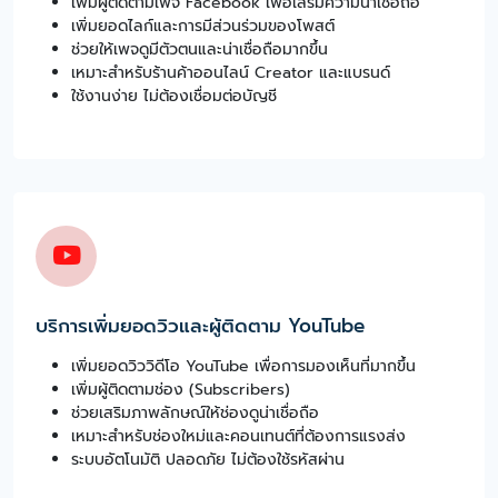
เพิ่มผู้ติดตามเพจ Facebook เพื่อเสริมความน่าเชื่อถือ
เพิ่มยอดไลก์และการมีส่วนร่วมของโพสต์
ช่วยให้เพจดูมีตัวตนและน่าเชื่อถือมากขึ้น
เหมาะสำหรับร้านค้าออนไลน์ Creator และแบรนด์
ใช้งานง่าย ไม่ต้องเชื่อมต่อบัญชี
บริการเพิ่มยอดวิวและผู้ติดตาม YouTube
เพิ่มยอดวิววิดีโอ YouTube เพื่อการมองเห็นที่มากขึ้น
เพิ่มผู้ติดตามช่อง (Subscribers)
ช่วยเสริมภาพลักษณ์ให้ช่องดูน่าเชื่อถือ
เหมาะสำหรับช่องใหม่และคอนเทนต์ที่ต้องการแรงส่ง
ระบบอัตโนมัติ ปลอดภัย ไม่ต้องใช้รหัสผ่าน