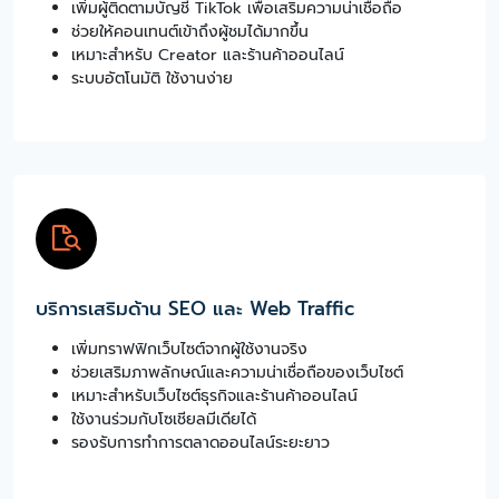
เพิ่มผู้ติดตามบัญชี TikTok เพื่อเสริมความน่าเชื่อถือ
ช่วยให้คอนเทนต์เข้าถึงผู้ชมได้มากขึ้น
เหมาะสำหรับ Creator และร้านค้าออนไลน์
ระบบอัตโนมัติ ใช้งานง่าย
บริการเสริมด้าน SEO และ Web Traffic
เพิ่มทราฟฟิกเว็บไซต์จากผู้ใช้งานจริง
ช่วยเสริมภาพลักษณ์และความน่าเชื่อถือของเว็บไซต์
เหมาะสำหรับเว็บไซต์ธุรกิจและร้านค้าออนไลน์
ใช้งานร่วมกับโซเชียลมีเดียได้
รองรับการทำการตลาดออนไลน์ระยะยาว