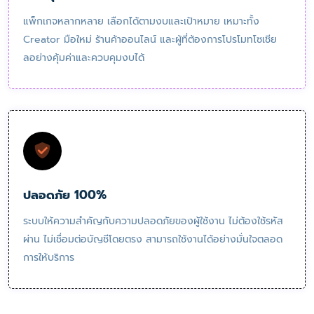
แพ็กเกจหลากหลาย เลือกได้ตามงบและเป้าหมาย เหมาะทั้ง
Creator มือใหม่ ร้านค้าออนไลน์ และผู้ที่ต้องการโปรโมทโซเชีย
ลอย่างคุ้มค่าและควบคุมงบได้
ปลอดภัย 100%
ระบบให้ความสำคัญกับความปลอดภัยของผู้ใช้งาน ไม่ต้องใช้รหัส
ผ่าน ไม่เชื่อมต่อบัญชีโดยตรง สามารถใช้งานได้อย่างมั่นใจตลอด
การให้บริการ