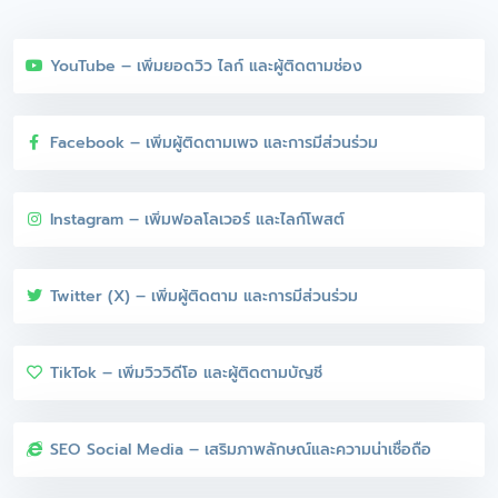
YouTube – เพิ่มยอดวิว ไลก์ และผู้ติดตามช่อง
Facebook – เพิ่มผู้ติดตามเพจ และการมีส่วนร่วม
Instagram – เพิ่มฟอลโลเวอร์ และไลก์โพสต์
Twitter (X) – เพิ่มผู้ติดตาม และการมีส่วนร่วม
TikTok – เพิ่มวิววิดีโอ และผู้ติดตามบัญชี
SEO Social Media – เสริมภาพลักษณ์และความน่าเชื่อถือ