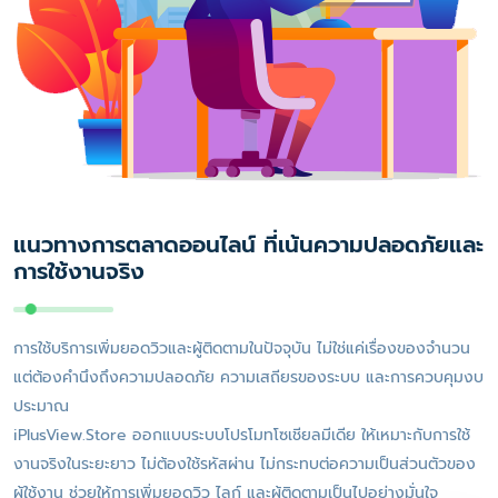
แนวทางการตลาดออนไลน์ ที่เน้นความปลอดภัยและ
การใช้งานจริง
การใช้บริการเพิ่มยอดวิวและผู้ติดตามในปัจจุบัน ไม่ใช่แค่เรื่องของจำนวน
แต่ต้องคำนึงถึงความปลอดภัย ความเสถียรของระบบ และการควบคุมงบ
ประมาณ
iPlusView.Store ออกแบบระบบโปรโมทโซเชียลมีเดีย ให้เหมาะกับการใช้
งานจริงในระยะยาว ไม่ต้องใช้รหัสผ่าน ไม่กระทบต่อความเป็นส่วนตัวของ
ผู้ใช้งาน ช่วยให้การเพิ่มยอดวิว ไลก์ และผู้ติดตามเป็นไปอย่างมั่นใจ